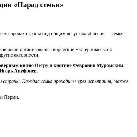
кции «Парад семьи»
всех городах страны под общим лозунгом «Россия — семья
ков были организованы творческие мастер-классы по
другие активности.
оверным князю Петру и княгине Февронии Муромским
—
 Игорь Ануфриев
.
й и страны. Каждая семья проходит через испытания, также
вы Перми.