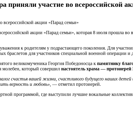
а приняли участие во всероссийской а
сероссийской акции «Парад семьи», которая 8 июля прошла во 
 уважения к родителям у подрастающего поколения. Для участни
ных браслетов для участников специальной военной операции и 
святого великомученика Георгия Победоносца к
памятнику благ
ся молебен, который совершил
настоятель храма — протоиерей
 залог счастья вашей жизни, счастливого будущего наших дете
нить верность и любовь»,
— отметил протоиерей.
ертной программой, где выступили лучшие вокальные коллекти